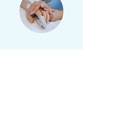
Pensez plus tôt à
plus tard
Des informations et des outils
pour faciliter l’adaptation aux
changements à toutes les
étapes du vieillissement